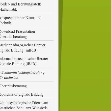
Förder- und Beratungsstelle
Mathematik
Ansprechpartner Natur und
Technik
Download Präsentation
Übertrittsberatung
Medienpädagogischer Berater
digitale Bildung (mBdB)
Informationstechnischer Berater
Digitale Bildung (iBdB)
Schulentwicklungsberatung
ür Inklusion
Übertrittsberatung
Koordinator digitale Bildung
Schulpsychologische Dienst am
Staatlichen Schulamt Wunsiedel