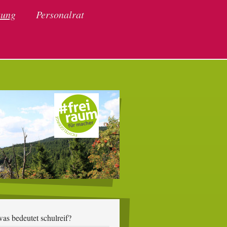
tung
Personalrat
was bedeutet schulreif?