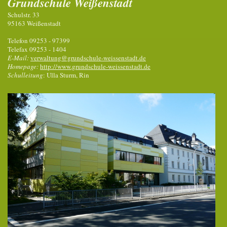
Grundschule Weißenstadt
Schulstr. 33
95163 Weißenstadt
Telefon 09253 - 97399
Telefax 09253 - 1404
E-Mail:
verwaltung@grundschule-weissenstadt.de
Homepage:
http://www.grundschule-weissenstadt.de
Schulleitung
: Ulla Sturm, Rin