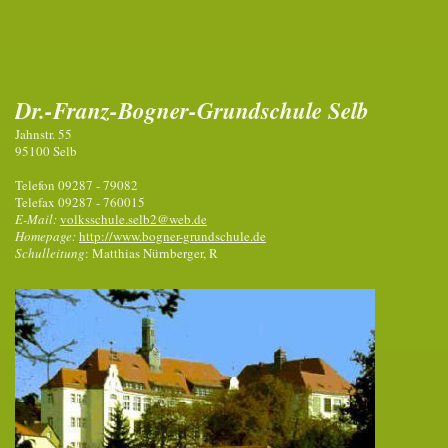
Dr.-Franz-Bogner-Grundschule Selb
Jahnstr. 55
95100 Selb
Telefon 09287 - 79082
Telefax 09287 - 760015
E-Mail:
volksschule.selb2@web.de
Homepage:
http://www.bogner-grundschule.de
Schulleitung
: Matthias Nürnberger, R