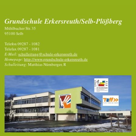
Grundschule Erkersreuth/Selb-Plößberg
Mühlbacher Str. 35
95100 Selb
Telefon 09287 - 1082
Telefax 09287 - 1081
E-Mail:
schulleitung@schule-erkersreuth.de
Homepage:
http://www.grundschule-erkersreuth.de
Schulleitung
: Matthias Nürnberger, R