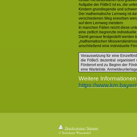
Kinder mit besonderen und gravie
Aufgabe der
FöBeS
ist es, die unt
Kindern grundlegende und schwer
Der mathematische Lernweg ist dav
verschiedenen Weg erworben werden
auf dem Lernweg meistern.
In manchen Fällen reicht diese unte
eine zeitlich begrenzte individuell
Damit genaue festgestellt werden 
„mathematischen Missverständniss
anschließend eine individuelle Förd
Voraussetzung
für eine Einzelfö
die FöBeS dezentral organisiert 
Förderort erst zu Beginn der För
eine Warteliste. Anmeldeunterlage
Weitere Informationen 
https://www.km.bayern
Druckversion
|
Sitemap
© Schulamt Wunsiedel