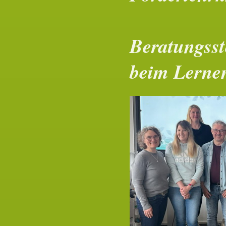
För
Beratungsst
beim Lerne