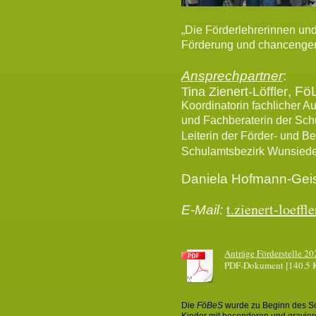
„Die Förderlehrerinnen und
Förderung und chancenger
Ansprechpartner
:
, Fö
Tina Zienert-Löffler
Koordinatorin fachlicher A
und Fachberaterin der Schu
Leiterin der Förder- und 
Schulamtsbezirk Wunsiede
Daniela Hofmann-Geis
t.zienert-loeff
E-Mail:
Anträge Förderstelle 20
PDF-Dokument [140.5 
Die
FöBeS
wurde zu Beginn des Sch