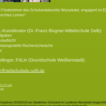
 Förderlehrer des Schulamtsbezirks Wunsiedel, engagiert im Ein
echtes Lernen“
L-Koordinator (Dr.-Franz-Bogner-Mittelschule Selb)
ufgaben
laufsicht
Beratungsstelle Rechenschwäche
l
tlinger, FöLin (Grundschule Weißenstadt)
ler@mittelschule-selb.de
24-25.pdf
KB]
uljahres 2018/2019 am Staatlichen Schulamt im Landkreis Wunsiedel eingerichtet