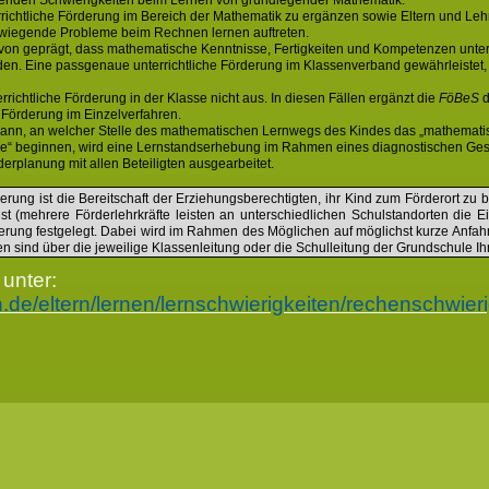
renden Schwierigkeiten beim Lernen von grundlegender Mathematik.
errichtliche Förderung im Bereich der Mathematik zu ergänzen sowie Eltern und Leh
wiegende Probleme beim Rechnen lernen auftreten.
on geprägt, dass mathematische Kenntnisse, Fertigkeiten und Kompetenzen unters
. Eine passgenaue unterrichtliche Förderung im Klassenverband gewährleistet, d
rrichtliche Förderung in der Klasse nicht aus. In diesen Fällen ergänzt die
FöBeS
d
e Förderung im Einzelverfahren.
kann, an welcher Stelle des mathematischen Lernwegs des Kindes das „mathematis
e“ beginnen, wird eine Lernstandserhebung im Rahmen eines diagnostischen Ges
erplanung mit allen Beteiligten ausgearbeitet.
rderung ist die Bereitschaft der Erziehungsberechtigten, ihr Kind zum Förderort z
ist (mehrere Förderlehrkräfte leisten an unterschiedlichen Schulstandorten die Ei
derung festgelegt. Dabei wird im Rahmen des Möglichen auf möglichst kurze Anfah
n sind über die jeweilige Klassenleitung oder die Schulleitung der Grundschule Ih
unter:
.de/eltern/lernen/lernschwierigkeiten/rechenschwieri