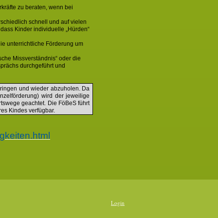
rkräfte zu beraten, wenn bei
chiedlich schnell und auf vielen
ass Kinder individuelle „Hürden“
ie unterrichtliche Förderung um
che Missverständnis“ oder die
prächs durchgeführt und
u bringen und wieder abzuholen. Da
nzelförderung) wird der jeweilige
rtswege geachtet. Die FöBeS führt
res Kindes verfügbar.
gkeiten.html
Login